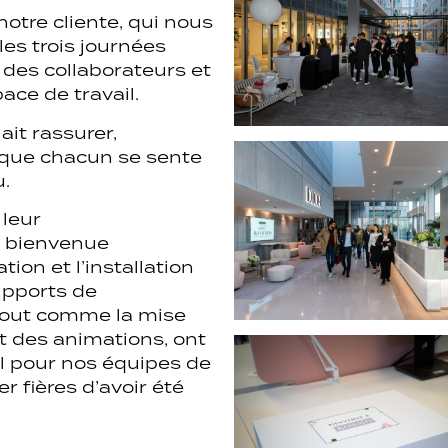
notre cliente, qui nous
es trois journées
 des collaborateurs et
ace de travail.
lait rassurer,
ur que chacun se sente
u.
 leur
e bienvenue
tion et l’installation
upports de
 tout comme la mise
et des animations, ont
l pour nos équipes de
r fières d’avoir été