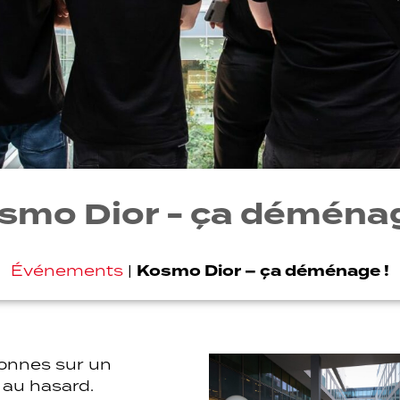
smo Dior - ça déménag
Kosmo Dior – ça déménage !
Événements
|
onnes sur un
r au hasard.